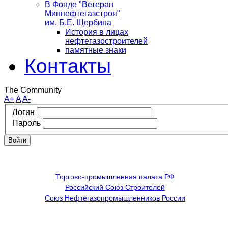
В Фонде "Ветеран
Миннефтегазстроя"
им. Б.Е. Щербина
История в лицах
нефтегазостроителей
памятные знаки
Контакты
The Community
A+
A
A-
Логин
Пароль
Войти
Торгово-промышленная палата РФ
Российский Союз Строителей
Союз Нефтегазопромышленников России