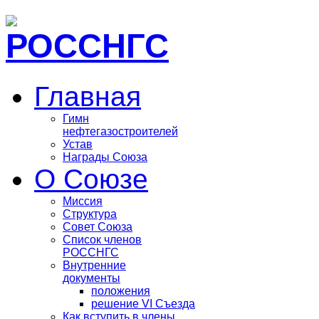
Главная
Гимн
нефтегазостроителей
Устав
Награды Союза
О Союзе
Миссия
Структура
Совет Союза
Список членов
РОССНГС
Внутренние
документы
положения
решение VI Съезда
Как вступить в члены