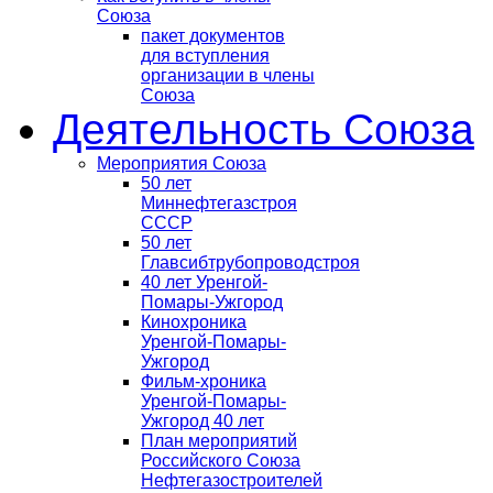
Союза
пакет документов
для вступления
организации в члены
Союза
Деятельность Союза
Мероприятия Союза
50 лет
Миннефтегазстроя
СССР
50 лет
Главсибтрубопроводстроя
40 лет Уренгой-
Помары-Ужгород
Кинохроника
Уренгой-Помары-
Ужгород
Фильм-хроника
Уренгой-Помары-
Ужгород 40 лет
План мероприятий
Российского Союза
Нефтегазостроителей