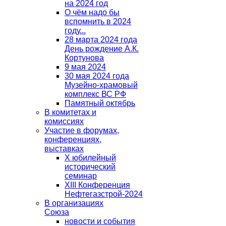
на 2024 год
О чём надо бы
вспомнить в 2024
году...
28 марта 2024 года
День рождение А.К.
Кортунова
9 мая 2024
30 мая 2024 года
Музейно-храмовый
комплекс ВС РФ
Памятный октябрь
В комитетах и
комиссиях
Участие в форумах,
конференциях,
выставках
X юбилейный
исторический
семинар
XIII Конференция
Нефтегазстрой-2024
В организациях
Союза
новости и события